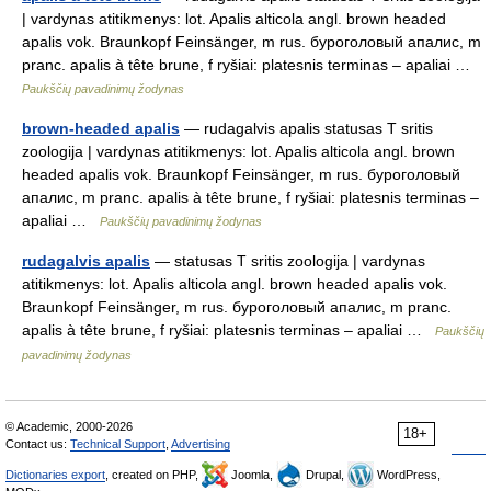
| vardynas atitikmenys: lot. Apalis alticola angl. brown headed
apalis vok. Braunkopf Feinsänger, m rus. буроголовый апалис, m
pranc. apalis à tête brune, f ryšiai: platesnis terminas – apaliai …
Paukščių pavadinimų žodynas
brown-headed apalis
— rudagalvis apalis statusas T sritis
zoologija | vardynas atitikmenys: lot. Apalis alticola angl. brown
headed apalis vok. Braunkopf Feinsänger, m rus. буроголовый
апалис, m pranc. apalis à tête brune, f ryšiai: platesnis terminas –
apaliai …
Paukščių pavadinimų žodynas
rudagalvis apalis
— statusas T sritis zoologija | vardynas
atitikmenys: lot. Apalis alticola angl. brown headed apalis vok.
Braunkopf Feinsänger, m rus. буроголовый апалис, m pranc.
apalis à tête brune, f ryšiai: platesnis terminas – apaliai …
Paukščių
pavadinimų žodynas
© Academic, 2000-2026
18+
Contact us:
Technical Support
,
Advertising
Dictionaries export
, created on PHP,
Joomla,
Drupal,
WordPress,