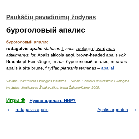
Paukščių pavadinimų žodynas
буроголовый апалис
буроголовый апалис
rudagalvis
apalis
statusas
T
sritis
zoologija | vardynas
atitikmenys
:
lot.
Apalis alticola
angl.
brown-headed apalis
vok.
Braunkopf-Feinsänger, m
rus.
буроголовый апалис, m
pranc.
apalis à tête brune, f
ryšiai
:
platesnis terminas
–
apaliai
Vilniaus universiteto Ekologijos institutas. – Vilnius : Vilniaus universiteto Ekologijos
institutas
.
Mečislovas Žalakevičius, Irena Žalakevičienė
.
2009
.
Игры ⚽
Нужно сделать НИР?
rudagalvis apalis
Apalis argentea