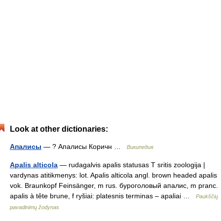
Look at other dictionaries:
Апалисы
— ? Апалисы Коричн …
Википедия
Apalis alticola
— rudagalvis apalis statusas T sritis zoologija |
vardynas atitikmenys: lot. Apalis alticola angl. brown headed apalis
vok. Braunkopf Feinsänger, m rus. буроголовый апалис, m pranc.
apalis à tête brune, f ryšiai: platesnis terminas – apaliai …
Paukščių
pavadinimų žodynas