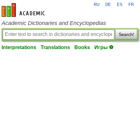
RU
DE
ES
FR
en-academic.com
Academic Dictionaries and Encyclopedias
Search!
Interpretations
Translations
Books
Игры ⚽