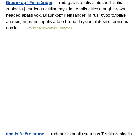
Braunkopf-Feinsänger
— rudagalvis apalis statusas T sritis
zoologija | vardynas atitikmenys: lot. Apalis alticola angl. brown
headed apalis vok. Braunkopf Feinsänger, m rus. буроголовый
апалис, m pranc. apalis à tête brune, f ryšiai: platesnis terminas –
apaliai …
Paukščių pavadinimų žodynas
apalis à tête brune
— rudagalvis apalis statusas T sritis zoologija